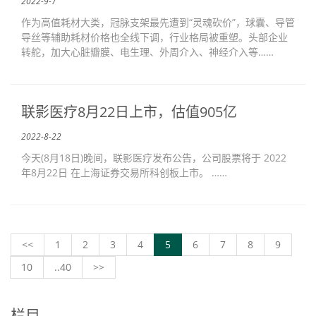
2022-9-7
作为高值耗材大类，冠脉支架最先遭到“灵魂砍价”，球囊、导管
导丝等辅助耗材价格也全线下调，行业格局被重塑。头部企业
转舵，加大心脏瓣膜、电生理、外周介入、神经介入等……
联影医疗8月22日上市，估值905亿
2022-8-22
今天(8月18日)晚间，联影医疗发布公告，公司股票将于 2022
年8月22日 在上海证券交易所科创板上市。 ……
<<
1
2
3
4
5
6
7
8
9
10
..40
>>
栏目