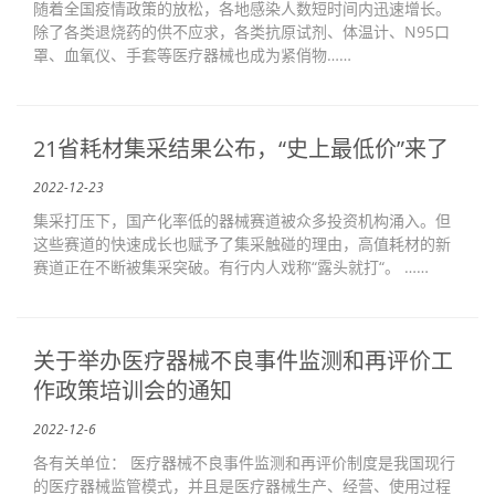
随着全国疫情政策的放松，各地感染人数短时间内迅速增长。
除了各类退烧药的供不应求，各类抗原试剂、体温计、N95口
罩、血氧仪、手套等医疗器械也成为紧俏物……
21省耗材集采结果公布，“史上最低价”来了
2022-12-23
集采打压下，国产化率低的器械赛道被众多投资机构涌入。但
这些赛道的快速成长也赋予了集采触碰的理由，高值耗材的新
赛道正在不断被集采突破。有行内人戏称“露头就打“。 ……
关于举办医疗器械不良事件监测和再评价工
作政策培训会的通知
2022-12-6
各有关单位： 医疗器械不良事件监测和再评价制度是我国现行
的医疗器械监管模式，并且是医疗器械生产、经营、使用过程