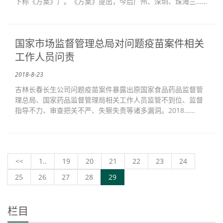
下称《方案》）。《方案》提出，今后广州、深圳、珠海三……
国家市场监督管理总局对问题疫苗案件相关
工作人员问责
2018-8-23
吉林长春长生公司问题疫苗案件暴露出原国家食品药品监督管
理总局、国家药品监督管理局相关工作人员监管不到位、监督
指导不力、审查把关不严、失察失责等诸多漏洞。2018……
<<
1..
19
20
21
22
23
24
25
26
27
28
29
栏目